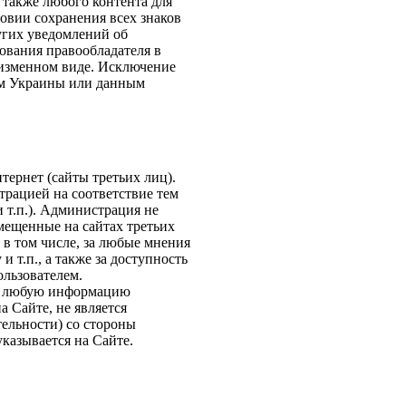
 также любого контента для
овии сохранения всех знаков
угих уведомлений об
ования правообладателя в
еизменном виде. Исключение
ом Украины или данным
тернет (сайты третьих лиц).
трацией на соответствие тем
 т.п.). Администрация не
мещенные на сайтах третьих
 в том числе, за любые мнения
 т.п., а также за доступность
ользователем.
у, любую информацию
а Сайте, не является
тельности) со стороны
указывается на Сайте.