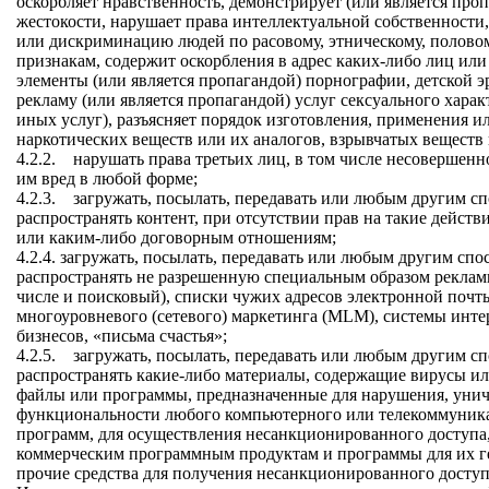
оскорбляет нравственность, демонстрирует (или является про
жестокости, нарушает права интеллектуальной собственности,
или дискриминацию людей по расовому, этническому, половом
признакам, содержит оскорбления в адрес каких-либо лиц или
элементы (или является пропагандой) порнографии, детской э
рекламу (или является пропагандой) услуг сексуального харак
иных услуг), разъясняет порядок изготовления, применения и
наркотических веществ или их аналогов, взрывчатых веществ
4.2.2. нарушать права третьих лиц, в том числе несовершен
им вред в любой форме;
4.2.3. загружать, посылать, передавать или любым другим с
распространять контент, при отсутствии прав на такие действ
или каким-либо договорным отношениям;
4.2.4. загружать, посылать, передавать или любым другим спо
распространять не разрешенную специальным образом рекла
числе и поисковый), списки чужих адресов электронной почт
многоуровневого (сетевого) маркетинга (MLM), системы интерн
бизнесов, «письма счастья»;
4.2.5. загружать, посылать, передавать или любым другим с
распространять какие-либо материалы, содержащие вирусы и
файлы или программы, предназначенные для нарушения, уни
функциональности любого компьютерного или телекоммуник
программ, для осуществления несанкционированного доступа,
коммерческим программным продуктам и программы для их ге
прочие средства для получения несанкционированного доступ