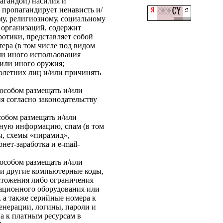
пагандой) насилия и
 пропагандирует ненависть и/
у, религиозному, социальному
 организаций, содержит
ротики, представляет собой
тера (в том числе под видом
ли иного использования
 или иного оружия;
нолетних лиц и/или причинять
пособом размещать и/или
ия согласно законодательству
собом размещать и/или
мную информацию, спам (в том
ы, схемы «пирамид»,
ет-заработка и e-mail-
пособом размещать и/или
ли другие компьютерные коды,
чтожения либо ограничения
ационного оборудования или
 а также серийные номера к
нерации, логины, пароли и
а к платным ресурсам в