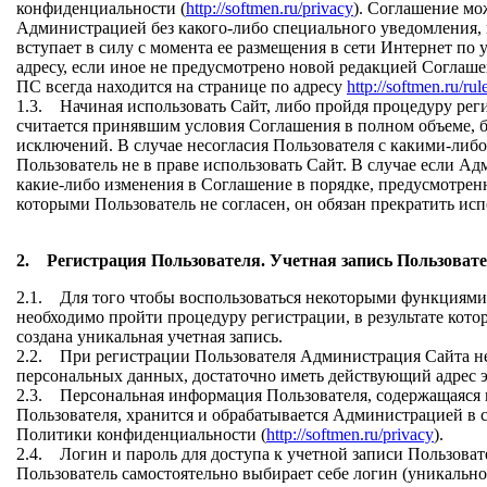
конфиденциальности (
http://softmen.ru/privacy
). Соглашение мо
Администрацией без какого-либо специального уведомления,
вступает в силу с момента ее размещения в сети Интернет по 
адресу, если иное не предусмотрено новой редакцией Соглаш
ПС всегда находится на странице по адресу
http://softmen.ru/rul
1.3. Начиная использовать Сайт, либо пройдя процедуру рег
считается принявшим условия Соглашения в полном объеме, б
исключений. В случае несогласия Пользователя с какими-либ
Пользователь не в праве использовать Сайт. В случае если 
какие-либо изменения в Соглашение в порядке, предусмотрен
которыми Пользователь не согласен, он обязан прекратить ис
2. Регистрация Пользователя. Учетная запись Пользоват
2.1. Для того чтобы воспользоваться некоторыми функциями
необходимо пройти процедуру регистрации, в результате котор
создана уникальная учетная запись.
2.2. При регистрации Пользователя Администрация Сайта не
персональных данных, достаточно иметь действующий адрес 
2.3. Персональная информация Пользователя, содержащаяся 
Пользователя, хранится и обрабатывается Администрацией в 
Политики конфиденциальности (
http://softmen.ru/privacy
).
2.4. Логин и пароль для доступа к учетной записи Пользоват
Пользователь самостоятельно выбирает себе логин (уникальн