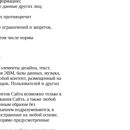
нформацию;
е данные других лиц;
ых противоречит
 ограничений и запретов,
 том числе нормы
т
элементы дизайна, текст,
ля ЭВМ, базы данных, музыка,
любой контент, размещенный на
ции, Пользователей и других
ентов Сайта возможно только в
жания Сайта, а также любой
 иным образом без
ванием подразумеваются, в
ространение на любой основе,
, прямо предусмотренные