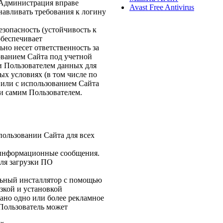
. Администрация вправе
Avast Free Antivirus
навливать требования к логину
езопасность (устойчивость к
обеспечивает
ьно несет ответственность за
зованием Сайта под учетной
и Пользователем данных для
ых условиях (в том числе по
 или с использованием Сайта
и самим Пользователем.
пользовании Сайта для всех
 информационные сообщения.
для загрузки ПО
альный инсталлятор с помощью
узкой и установкой
ано одно или более рекламное
Пользователь может