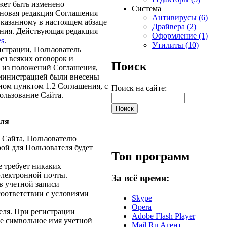
жет быть изменено
Система
 новая редакция Соглашения
Антивирусы (6)
указанному в настоящем абзаце
Драйвера (2)
ения. Действующая редакция
Оформление (1)
es
.
Утилиты (10)
истрации, Пользователь
ез всяких оговорок и
Поиск
о из положений Соглашения,
Администрацией были внесены
ном пунктом 1.2 Соглашения, с
Поиск на сайте:
пользование Сайта.
еля
 Сайта, Пользователю
ой для Пользователя будет
Топ программ
 требует никаких
электронной почты.
За всё время:
в учетной записи
соответствии с условиями
Skype
Opera
еля. При регистрации
Adobe Flash Player
ое символьное имя учетной
Mail.Ru Агент