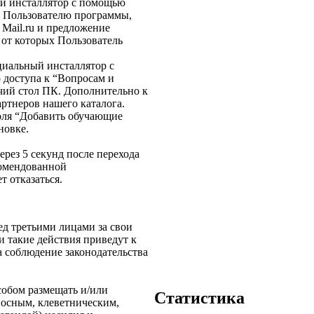
ный инсталлятор с помощью
ой Пользователю программы,
 Mail.ru и предложение
, от которых Пользователь
циальный инсталлятор с
 доступа к “Вопросам и
чий стол ПК. Дополнительно к
ртнеров нашего каталога.
поля “Добавить обучающие
новке.
ерез 5 секунд после перехода
комендованной
 отказаться.
ед третьими лицами за свои
ли такие действия приведут к
а соблюдение законодательства
собом размещать и/или
Статистика
носным, клеветническим,