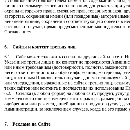
Использование Пользователем элементов содержания Сайта, а
личного некоммерческого использования, допускается при усл
охраны авторского права, смежных прав, товарных знаков, др
авторстве, сохранения имени (или псевдонима) автора/наимен
неизменном виде, сохранении соответствующего объекта в н
составляют случаи, прямо предусмотренные законодательств
Соглашением.
6. Сайты и контент третьих лиц
6.1. Сайт может содержать ссылки на другие сайты в сети Ин
Указанные третьи лица и их контент не проверяются Админис
или иным требованиям (достоверности, полноты, законности и
несет ответственность за любую информацию, материалы, раз
лиц, к которым Пользователь получает доступ используя Сайт,
или утверждения, выраженные на сайтах третьих лиц, рекламу и
таких сайтов или контента и последствия их использования П
6.2. Ссылка (в любой форме) на любой сайт, продукт, услуг
коммерческого или некоммерческого характера, размещенная н
одобрением или рекомендацией данных продуктов (услуг, дея
Администрации, за исключением случаев, когда на это прямо 
7. Реклама на Сайте