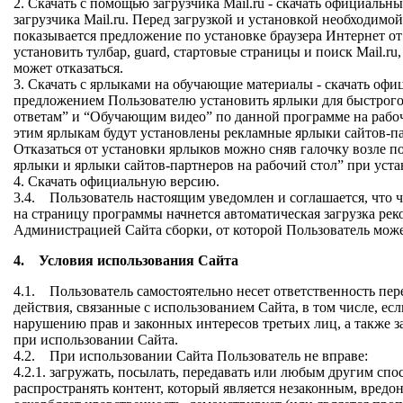
2. Скачать с помощью загрузчика Mail.ru - скачать официаль
загрузчика Mail.ru. Перед загрузкой и установкой необходим
показывается предложение по установке браузера Интернет от
установить тулбар, guard, стартовые страницы и поиск Mail.ru
может отказаться.
3. Скачать с ярлыками на обучающие материалы - скачать офи
предложением Пользователю установить ярлыки для быстрого
ответам” и “Обучающим видео” по данной программе на рабо
этим ярлыкам будут установлены рекламные ярлыки сайтов-па
Отказаться от установки ярлыков можно сняв галочку возле 
ярлыки и ярлыки сайтов-партнеров на рабочий стол” при уста
4. Скачать официальную версию.
3.4. Пользователь настоящим уведомлен и соглашается, что ч
на страницу программы начнется автоматическая загрузка ре
Администрацией Сайта сборки, от которой Пользователь может
4. Условия использования Сайта
4.1. Пользователь самостоятельно несет ответственность пер
действия, связанные с использованием Сайта, в том числе, ес
нарушению прав и законных интересов третьих лиц, а также з
при использовании Сайта.
4.2. При использовании Сайта Пользователь не вправе:
4.2.1. загружать, посылать, передавать или любым другим спо
распространять контент, который является незаконным, вредо